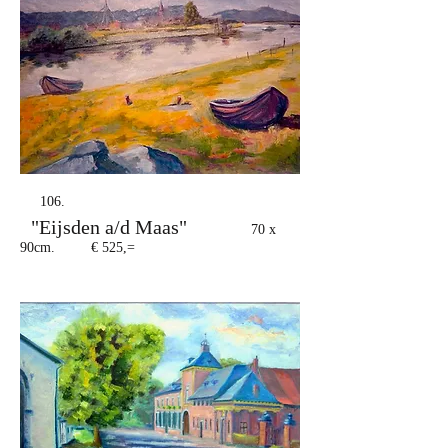
106.
"Eijsden a/d Maas"
70 x
90cm. € 525,=