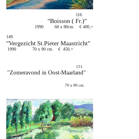
116.
"Boisson ( Fr.)"
1990 60 x 80cm. € 400,=
149.
"Vergezicht St.Pieter Maastricht"
1990 70 x 90 cm. € 450,=
151.
"Zomeravond in Oost-Maarland"
70 x 90 cm.