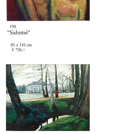
194.
"Salomé"
85 x 110 cm.
€ 750,=