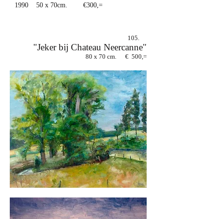
1990 50 x 70cm. €300,=
105.
"Jeker bij Chateau Neercanne"
80 x 70 cm. € 500,=