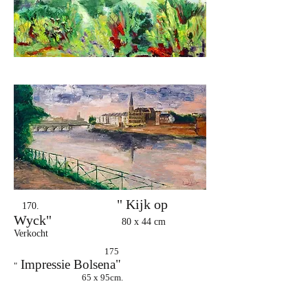
" Kijk op
170.
Wyck"
80 x 44 cm
Verkocht
175
Impressie Bolsena"
"
65 x 95cm.