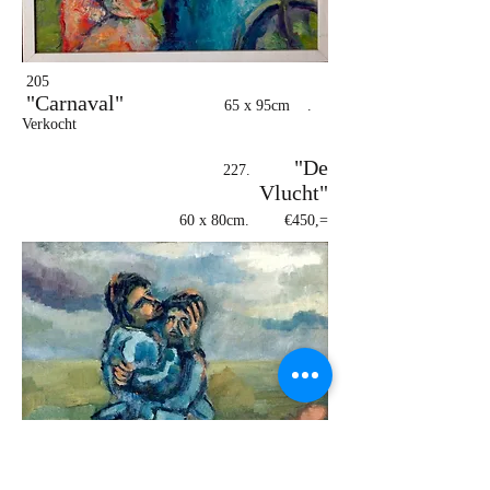
205
"Carnaval"
65 x 95cm .
Verkocht
"De
227.
Vlucht"
60 x 80cm. €450,=