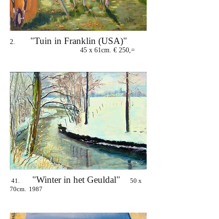
"Tuin in Franklin (USA)"
2.
45 x 61cm. € 250,=
"Winter in het Geuldal"
41.
50 x
70cm. 1987