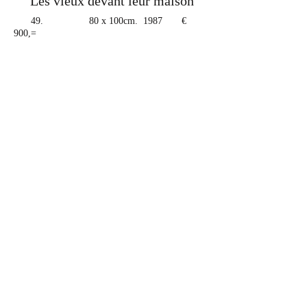
Les vieux devant leur maison"
49.
80 x 100cm. 1987 €
900,=