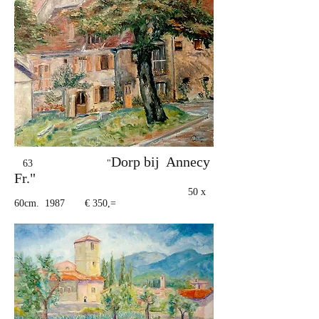
Dorp bij Annecy
63 "
Fr."
50 x
60cm. 1987 € 350,=