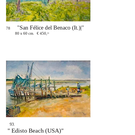
"San Félice del Benaco (It.)|"
78
80 x 60 cm. € 450,=
93.
" Edisto Beach (USA)"