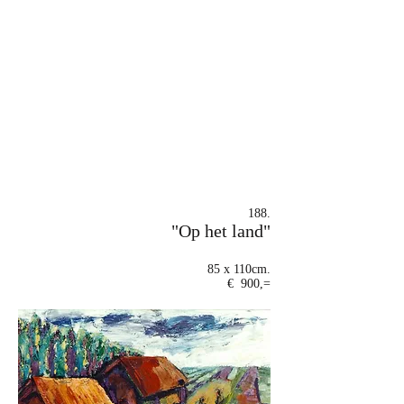
188.
"Op het land"
85 x 110cm.
€ 900,=