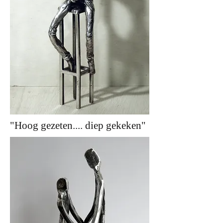
"Hoog gezeten.... diep gekeken"