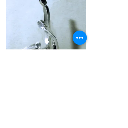
"Ker
stgr
oep"